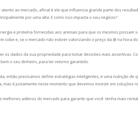
r atento ao mercado, afinal é ele que influencia grande parte dos resul
rincipalmente por uma alta. E como isso impacta o seu negócio?
 energia e proteína fornecidas aos animais para que os mesmos possam se
ém sobe e, se o mercado não estiver valorizando o preço da @ na hora d
hecer os dados da sua propriedade para tomar decisões mais assertivas
 bem o seu dinheiro, para ter retorno garantido.
ada, então precisamos definir estratégias inteligentes, e uma nutrição d
a, mas é justamente neste momento que devemos investir em soluções nut
s melhores aditivos do mercado para garantir que você tenha mais renta